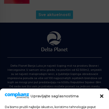
Sve aktuelnosti
Delta Planet Banja Luka je najveći šoping mol na prostoru Bosne i
Hercegovine. U samom srcu grada, na površini od 62.500m2, smjestili
su se najveći maloprodajni lanci, a ljubitelje šopinga obradovaće
impresivna ponuda sa više od 100 najpoznatijih svjetskih brendova od
kojih se mnogi prvi put predstavljaju na tržištu Republike Srpske i BiH.
Od sada sve što vam je potrebno možete pronaći na jednom mestu.
Delta Planet – nova nezaobilazna šoping destinacija!
Upravljajte saglasnostima
Da bismo pružili najbolje iskustvo, koristimo tehnologije poput