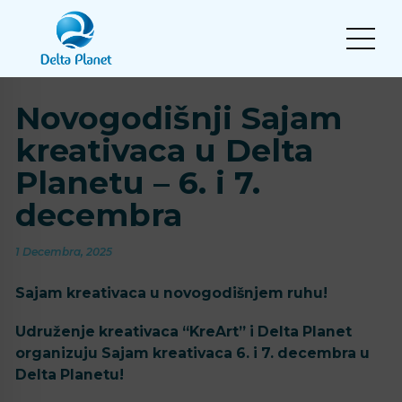
Novogodišnji Sajam
kreativaca u Delta
Planetu – 6. i 7.
decembra
1 Decembra, 2025
Sajam kreativaca u novogodišnjem ruhu!
Udruženje kreativaca “KreArt” i Delta Planet
organizuju Sajam kreativaca 6. i 7. decembra u
Delta Planetu!