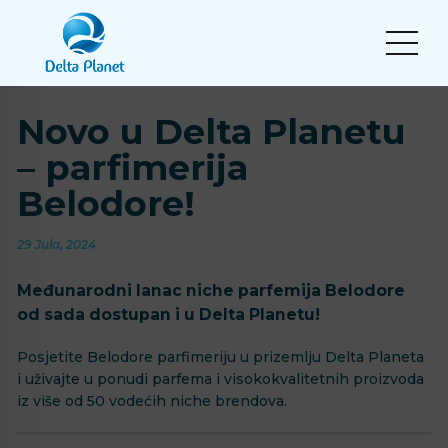
Novo u Delta Planetu
– parfimerija
Belodore!
29 Jula, 2024
Međunarodni lanac niche parfemija Belodore
od sada dostupan i u Delta Planetu!
Posjetite Belodore parfimeriju u prizemlju Delta Planeta
i uživajte u ponudi parfema i visokokvalitetnih proizvoda
iz više od 50 vodećih niche brendova.