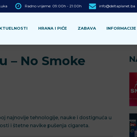
 Luka
Radno vrijeme: 09:00h - 21:00h
info@deltaplanet.ba
KTUELNOSTI
HRANA I PIĆE
ZABAVA
INFORMACIJE
tu – No Smoke
N
poj najnovije tehnologije, nauke i dostignuća u
osti i štetne navike pušenja cigareta.