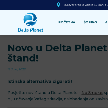
Bulevar srpske vojske 8 / Banja
POČETNA
ŠOPING
A
Novo u Delta Plane
štand!
13 Jula, 2023
Istinska alternativa cigareti!
Posjetite novi štand u Delta Planetu –
No Smoke
, s
cilju očuvanja Vašeg zdravlja, oslobađanja od zavisn