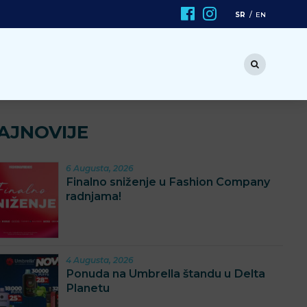
SR
EN
AJNOVIJE
6 Augusta, 2026
Finalno sniženje u Fashion Company
radnjama!
4 Augusta, 2026
Ponuda na Umbrella štandu u Delta
Planetu