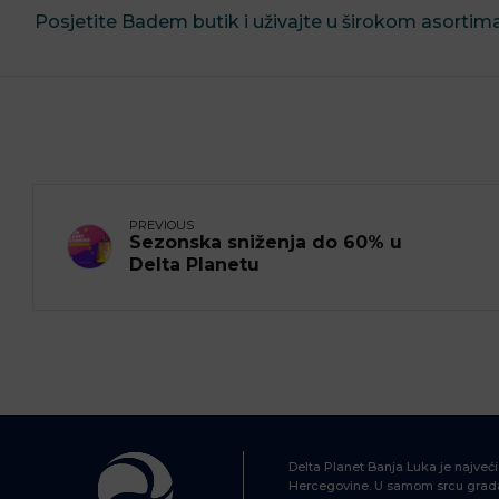
Posjetite Badem butik i uživajte u širokom asortima
PREVIOUS
Sezonska sniženja do 60% u
Delta Planetu
Delta Planet Banja Luka je najveć
Hercegovine. U samom srcu grada