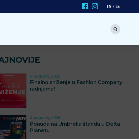
SR
EN
AJNOVIJE
6 Augusta, 2026
Finalno sniženje u Fashion Company
radnjama!
4 Augusta, 2026
Ponuda na Umbrella štandu u Delta
Planetu