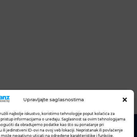
Upravljajte saglasnostima
užili najbolje iskustvo, koristimo tehnologije poput kolačića za
li pristup informacijama o uređaju. Saglasnost sa ovim tehnologijama
gućiti da obrađujemo podatke kao što su ponašanje pri
ili jedinstveni ID-ovi na ovoj veb lokaciji. Nepristanak ili povlačenje
 može negativno uticati na određene karakteristike i funkcije.