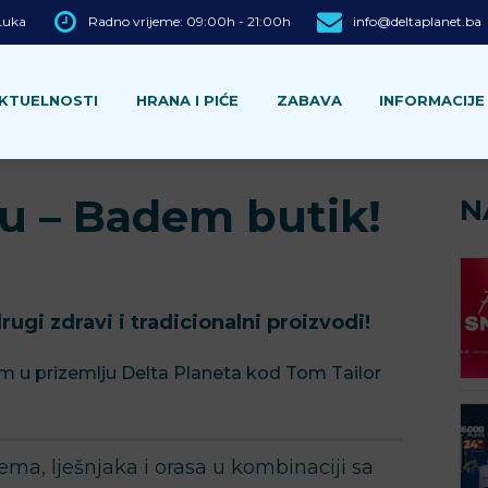
 Luka
Radno vrijeme: 09:00h - 21:00h
info@deltaplanet.ba
KTUELNOSTI
HRANA I PIĆE
ZABAVA
INFORMACIJE
u – Badem butik!
N
gi zdravi i tradicionalni proizvodi!
m u prizemlju Delta Planeta kod Tom Tailor
ema, lješnjaka i orasa u kombinaciji sa