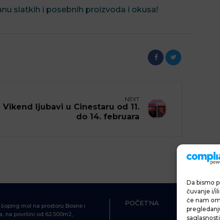
nu slatkih i posebnih proizvoda i okusa!
NEXT
Vikend ljubavi u Cinestaru od 11.
do 14. februara
Da bismo pr
čuvanje i/i
će nam omo
POČETNA
ŠOPING
i šoping mol na prostoru Bosne i
pregledanju 
, na površini od 62.500m2,
saglasnosti