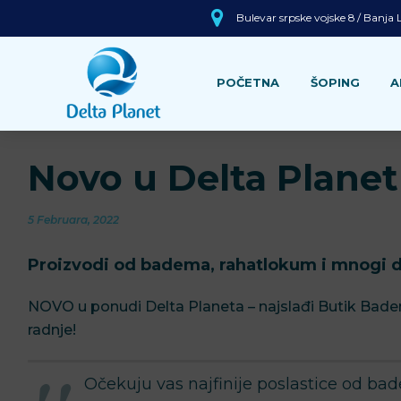
Bulevar srpske vojske 8 / Banja
POČETNA
ŠOPING
A
Novo u Delta Planet
5 Februara, 2022
Proizvodi od badema, rahatlokum i mnogi dru
NOVO u ponudi Delta Planeta – najslađi Butik Bade
radnje!
Očekuju vas najfinije poslastice od bad