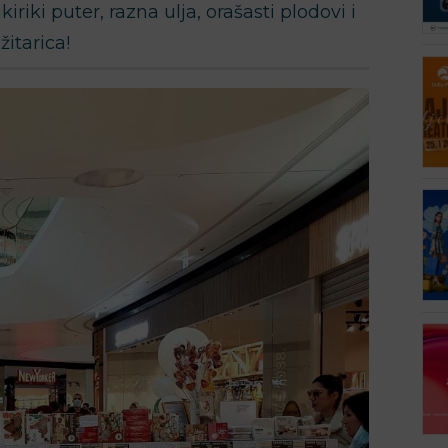
riki puter, razna ulja, orašasti plodovi i
itarica!