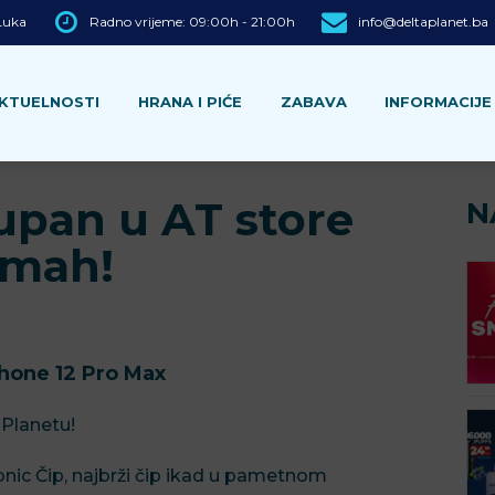
 Luka
Radno vrijeme: 09:00h - 21:00h
info@deltaplanet.ba
KTUELNOSTI
HRANA I PIĆE
ZABAVA
INFORMACIJE
upan u AT store
N
odmah!
Phone 12 Pro Max
 Planetu!
onic Čip, najbrži čip ikad u pametnom