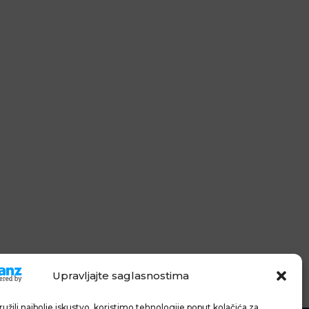
Upravljajte saglasnostima
užili najbolje iskustvo, koristimo tehnologije poput kolačića za