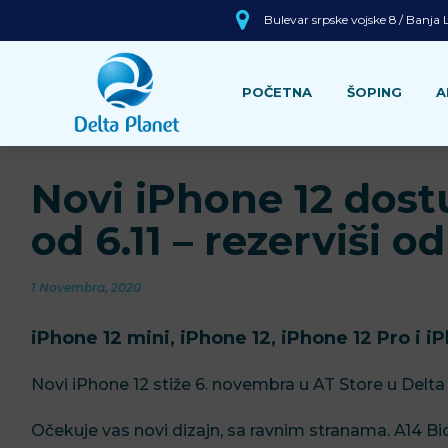
Bulevar srpske vojske 8 / Banja
POČETNA
ŠOPING
A
Novi iPhone 12 dost
od 6.11 – rezerviši 
1 Novembra, 2020
iPhone 12 mini, iPhone 12, iPhone 12 Pro i i
Novi iPhone 12 stiže 6. novembra u AT Store u Delta
Očekuje vas novi dizajn, sa ravnim stranama. A14 Bi