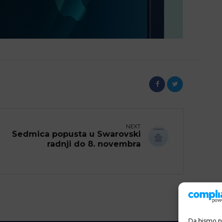
NEXT
Sedmica popusta u Swarovski
radnji do 8. novembra
Da bismo pr