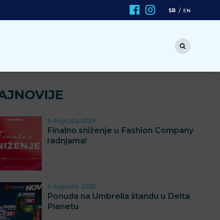
SR
EN
AJNOVIJE
6 Augusta, 2026
Finalno sniženje u Fashion Company
radnjama!
4 Augusta, 2026
Ponuda na Umbrella štandu u Delta
Planetu