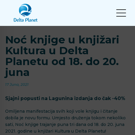
Noć knjige u knjižari
Kultura u Delta
Planetu od 18. do 20.
juna
17 Juna, 2021
Sjajni popusti na Lagunina izdanja do čak -40%
Omiljena manifestacija svih koji vole knjigu i čitanje
dobila je novu formu. Umjesto druženja tokom nekoliko
sati, Noć knjige trajanje puna tri dana od 18. do 20. juna
2021. godine u knjižari Kultura u Delta Planetu!