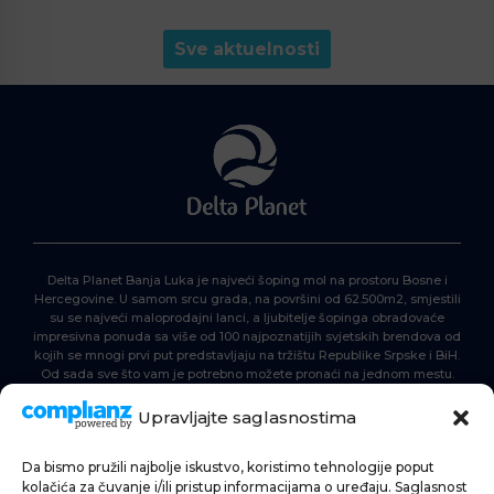
Sve aktuelnosti
Delta Planet Banja Luka je najveći šoping mol na prostoru Bosne i
Hercegovine. U samom srcu grada, na površini od 62.500m2, smjestili
su se najveći maloprodajni lanci, a ljubitelje šopinga obradovaće
impresivna ponuda sa više od 100 najpoznatijih svjetskih brendova od
kojih se mnogi prvi put predstavljaju na tržištu Republike Srpske i BiH.
Od sada sve što vam je potrebno možete pronaći na jednom mestu.
Delta Planet – nova nezaobilazna šoping destinacija!
Upravljajte saglasnostima
Da bismo pružili najbolje iskustvo, koristimo tehnologije poput
POČETNA
kolačića za čuvanje i/ili pristup informacijama o uređaju. Saglasnost