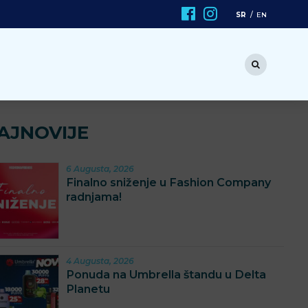
SR
EN
AJNOVIJE
6 Augusta, 2026
Finalno sniženje u Fashion Company
radnjama!
4 Augusta, 2026
Ponuda na Umbrella štandu u Delta
Planetu