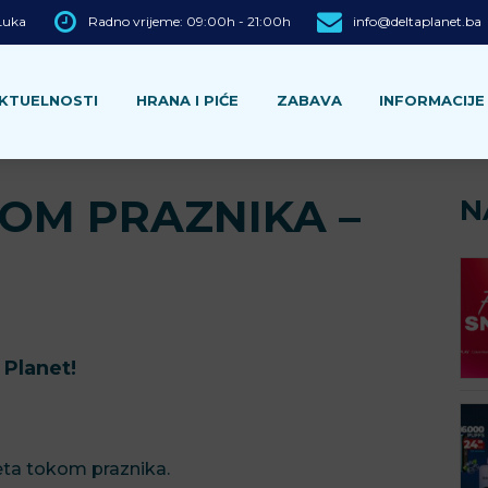
 Luka
Radno vrijeme: 09:00h - 21:00h
info@deltaplanet.ba
KTUELNOSTI
HRANA I PIĆE
ZABAVA
INFORMACIJE
OM PRAZNIKA –
N
 Planet!
ta tokom praznika.