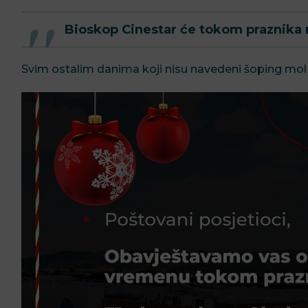
Bioskop Cinestar će tokom praznika r
Svim ostalim danima koji nisu navedeni šoping mol D