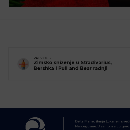
PREVIOUS
Zimsko sniženje u Stradivarius,
Bershka i Pull and Bear radnji
Delta Planet Banja Luka je najveć
Hercegovine. U samom srcu grada