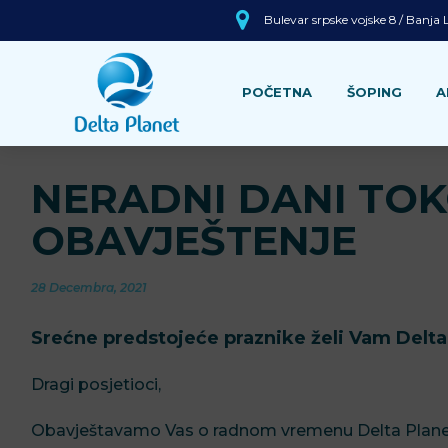
Bulevar srpske vojske 8 / Banja
POČETNA
ŠOPING
A
NERADNI DANI TOK
OBAVJEŠTENJE
28 Decembra, 2021
Srećne predstojeće praznike želi Vam Delta
Dragi posjetioci,
Obavještavamo Vas o radnom vremenu Delta Plane