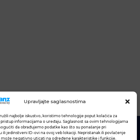
Upravljajte saglasnostima
užili najbolje iskustvo, koristimo tehnologije poput kolačića za
li pristup informacijama o uređaju. Saglasnost sa ovim tehnologijama
gućiti da obrađujemo podatke kao što su ponašanje pri
ili jedinstveni ID-ovi na ovoj veb lokaciji. Nepristanak ili povlačenje
 može negativno uticati na određene karakteristike i funkcije.