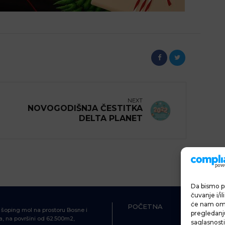
NEXT
NOVOGODIŠNJA ČESTITKA
DELTA PLANET
Da bismo pr
čuvanje i/i
će nam omo
POČETNA
ŠOPING
i šoping mol na prostoru Bosne i
pregledanju 
, na površini od 62.500m2,
saglasnosti