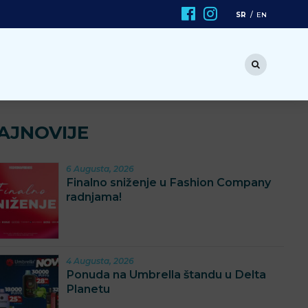
SR
EN
AJNOVIJE
6 Augusta, 2026
Finalno sniženje u Fashion Company
radnjama!
4 Augusta, 2026
Ponuda na Umbrella štandu u Delta
Planetu