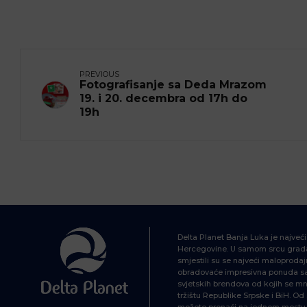
PREVIOUS
Fotografisanje sa Deda Mrazom
19. i 20. decembra od 17h do
19h
Delta Planet Banja Luka je najveć
Hercegovine. U samom srcu grada
smjestili su se najveći maloprodajn
obradovaće impresivna ponuda sa 
svjetskih brendova od kojih se mn
tržištu Republike Srpske i BiH. O