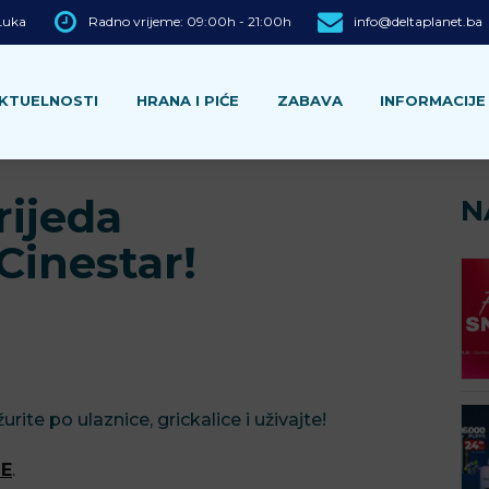
 Luka
Radno vrijeme: 09:00h - 21:00h
info@deltaplanet.ba
KTUELNOSTI
HRANA I PIĆE
ZABAVA
INFORMACIJE
rijeda
N
 Cinestar!
urite po ulaznice, grickalice i uživajte!
E
.