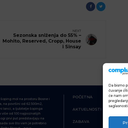
NEXT
Sezonska sniženja do 55% –
Mohito, Reserved, Cropp, House
i Sinsay
Da bismo pr
čuvanje i/i
će nam omo
POČETNA
ŠOPING
i šoping mol na prostoru Bosne i
pregledanju 
, na površini od 62.500m2,
saglasnosti
i lanci, a ljubitelje šopinga
AKTUELNOSTI
HRANA I P
više od 100 najpoznatijih
ogi prvi put predstavljaju na
ZABAVA
INFORMAC
Pr
d sada sve što vam je potrebno