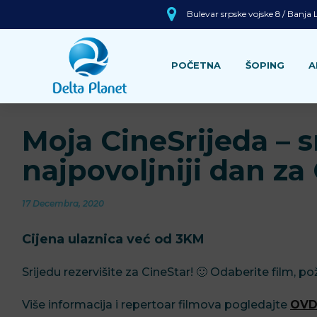
Bulevar srpske vojske 8 / Banja
POČETNA
ŠOPING
A
Moja CineSrijeda – s
najpovoljniji dan za
17 Decembra, 2020
Cijena ulaznica već od 3KM
Srijedu rezervišite za CineStar! 🙂 Odaberite film, pož
Više informacija i repertoar filmova pogledajte
OVD