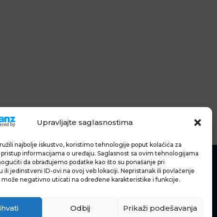
Upravljajte saglasnostima
užili najbolje iskustvo, koristimo tehnologije poput kolačića za
li pristup informacijama o uređaju. Saglasnost sa ovim tehnologijama
gućiti da obrađujemo podatke kao što su ponašanje pri
ili jedinstveni ID-ovi na ovoj veb lokaciji. Nepristanak ili povlačenje
 može negativno uticati na određene karakteristike i funkcije.
IĆE
IJE
ihvati
Odbij
Prikaži podešavanja