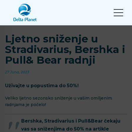
Ljetno sniženje u
Stradivarius, Bershka i
Pull& Bear radnji
27 Juna, 2023
Uživajte u popustima do 50%!
Veliko ljetno sezonsko sniženje u vašim omiljenim
radnjama je počelo!
Bershka, Stradivarius i Pull&Bear čekaju
vas sa sniženjima do 50% na artikle