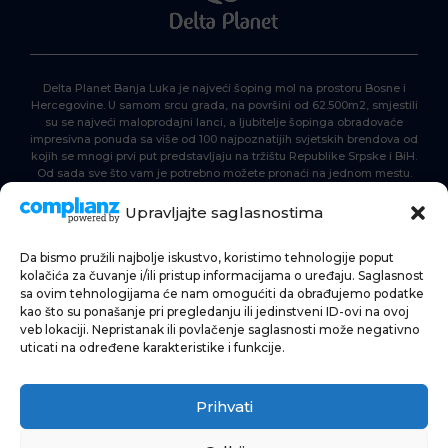
Delta Planet Banja Luka je najveći šoping mol na prostoru Bosne i
Hercegovine. U samom srcu grada, na površini od 62.500m2, smjestili
su se najveći maloprodajni lanci, a ljubitelje šopinga obradovaće
impresivna ponuda sa više od 100 najpoznatijih svjetskih brendova od
kojih se mnogi prvi put predstavljaju na tržištu Republike Srpske i BiH.
Od sada sve što vam je potrebno možete pronaći na jednom mestu.
Delta Planet – nova nezaobilazna šoping destinacija!
Upravljajte saglasnostima
Da bismo pružili najbolje iskustvo, koristimo tehnologije poput
POČETNA
kolačića za čuvanje i/ili pristup informacijama o uređaju. Saglasnost
sa ovim tehnologijama će nam omogućiti da obrađujemo podatke
ŠOPING
kao što su ponašanje pri pregledanju ili jedinstveni ID-ovi na ovoj
veb lokaciji. Nepristanak ili povlačenje saglasnosti može negativno
AKTUELNOSTI
uticati na određene karakteristike i funkcije.
HRANA I PIĆE
Prihvati
ZABAVA
INFORMACIJE