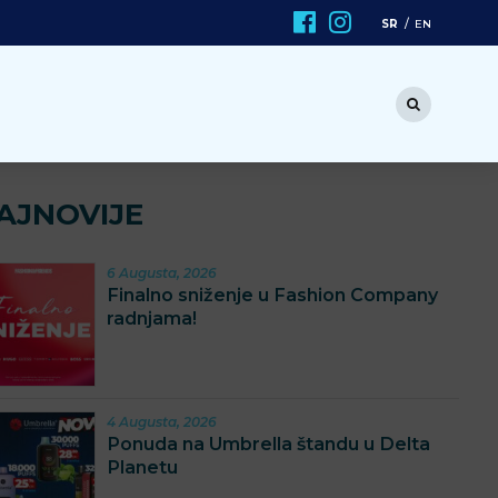
SR
EN
AJNOVIJE
6 Augusta, 2026
Finalno sniženje u Fashion Company
radnjama!
4 Augusta, 2026
Ponuda na Umbrella štandu u Delta
Planetu