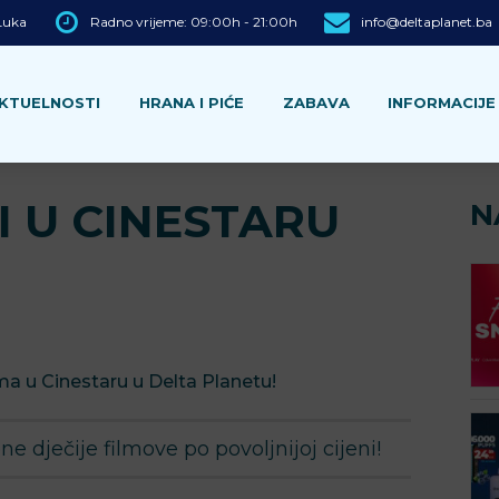
 Luka
Radno vrijeme: 09:00h - 21:00h
info@deltaplanet.ba
KTUELNOSTI
HRANA I PIĆE
ZABAVA
INFORMACIJE
I U CINESTARU
N
ma u Cinestaru u Delta Planetu!
ne dječije filmove po povoljnijoj cijeni!