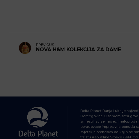
PREVIOUS
NOVA H&M KOLEKCIJA ZA DAME
Delta Planet Banja Luka je najveć
Hercegovine. U samom srcu grada
smjestili su se najveći maloprodajn
obradovaće impresivna ponuda sa 
svjetskih brendova od kojih se mn
tržištu Republike Srpske i BiH. O