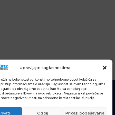
Upravljajte saglasnostima
užili najbolje iskustvo, koristimo tehnologije poput kolačića za
li pristup informacijama o uređaju. Saglasnost sa ovim tehnologijama
gućiti da obrađujemo podatke kao što su ponašanje pri
ili jedinstveni ID-ovi na ovoj veb lokaciji. Nepristanak ili povlačenje
 može negativno uticati na određene karakteristike i funkcije.
IĆE
IJE
ihvati
Odbij
Prikaži podešavanja