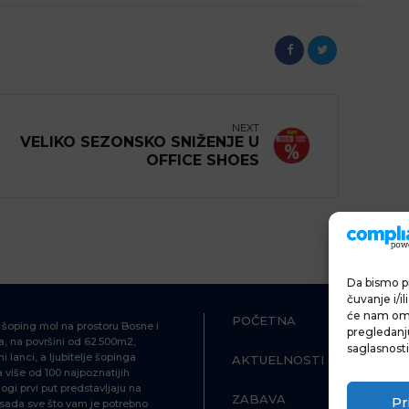
NEXT
VELIKO SEZONSKO SNIŽENJE U
OFFICE SHOES
Da bismo pr
čuvanje i/i
će nam omo
POČETNA
ŠOPING
i šoping mol na prostoru Bosne i
pregledanju 
, na površini od 62.500m2,
saglasnosti
i lanci, a ljubitelje šopinga
AKTUELNOSTI
HRANA I P
više od 100 najpoznatijih
ogi prvi put predstavljaju na
ZABAVA
INFORMAC
Pr
d sada sve što vam je potrebno