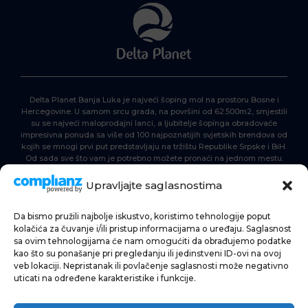
Delta Planet Banja Luka je najveći šoping mol na prostoru Bosne i
Hercegovine. U samom srcu grada, na površini od 62.500m2, smjestili
su se najveći maloprodajni lanci, a ljubitelje šopinga obradovaće
impresivna ponuda sa više od 100 najpoznatijih svjetskih brendova od
kojih se mnogi prvi put predstavljaju na tržištu Republike Srpske i BiH.
Od sada sve što vam je potrebno možete pronaći na jednom mestu.
Delta Planet – nova nezaobilazna šoping destinacija!
Upravljajte saglasnostima
Da bismo pružili najbolje iskustvo, koristimo tehnologije poput
POČETNA
kolačića za čuvanje i/ili pristup informacijama o uređaju. Saglasnost
sa ovim tehnologijama će nam omogućiti da obrađujemo podatke
ŠOPING
kao što su ponašanje pri pregledanju ili jedinstveni ID-ovi na ovoj
veb lokaciji. Nepristanak ili povlačenje saglasnosti može negativno
AKTUELNOSTI
uticati na određene karakteristike i funkcije.
HRANA I PIĆE