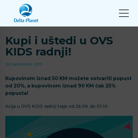
Kupi i uštedi u OVS
KIDS radnji!
26 Septembra, 2019
Kupovinom iznad 50 KM možete ostvariti popust
od 20%, a kupovinom iznad 90 KM čak 25%
popusta!
Acija u OVS KIDS radnji traje od 26.09. do 01.10.