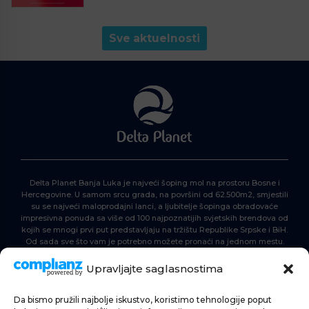
Sve aktuelnosti
Delta Planet Banja Luka je najveći šoping mol na prostoru Bosne i
Hercegovine. U samom srcu grada, na površini od 62.500m2, smjestili
su se najveći maloprodajni lanci, a ljubitelje šopinga obradovaće
impresivna ponuda sa više od 100 najpoznatijih svjetskih brendova od
kojih se mnogi prvi put predstavljaju na tržištu Republike Srpske i BiH.
Od sada sve što vam je potrebno možete pronaći na jednom mestu.
Delta Planet – nova nezaobilazna šoping destinacija!
Upravljajte saglasnostima
Da bismo pružili najbolje iskustvo, koristimo tehnologije poput