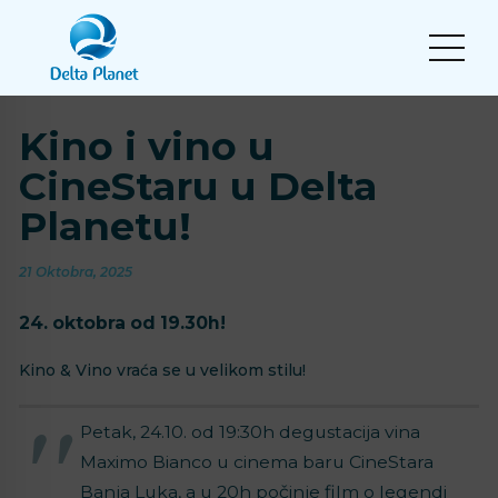
Kino i vino u
CineStaru u Delta
Planetu!
21 Oktobra, 2025
24. oktobra od 19.30h!
Kino & Vino vraća se u velikom stilu!
Petak, 24.10. od 19:30h degustacija vina
Maximo Bianco u cinema baru CineStara
Banja Luka, a u 20h počinje film o legendi