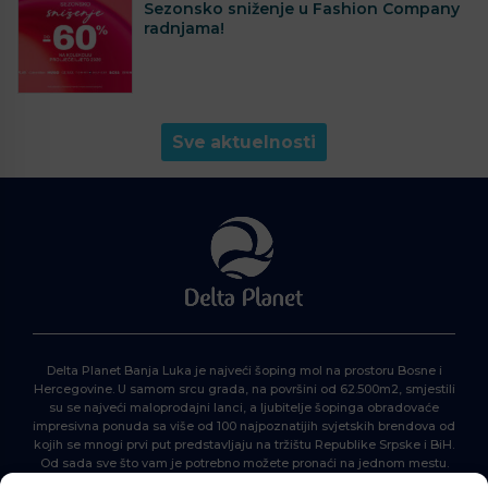
Sezonsko sniženje u Fashion Company
radnjama!
Sve aktuelnosti
Delta Planet Banja Luka je najveći šoping mol na prostoru Bosne i
Hercegovine. U samom srcu grada, na površini od 62.500m2, smjestili
su se najveći maloprodajni lanci, a ljubitelje šopinga obradovaće
impresivna ponuda sa više od 100 najpoznatijih svjetskih brendova od
kojih se mnogi prvi put predstavljaju na tržištu Republike Srpske i BiH.
Od sada sve što vam je potrebno možete pronaći na jednom mestu.
Delta Planet – nova nezaobilazna šoping destinacija!