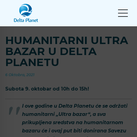
HUMANITARNI ULTRA
BAZAR U DELTA
PLANETU
6 Oktobra, 2021
Subota 9. oktobar od 10h do 15h!
I ove godine u Delta Planetu će se održati
humanitarni „Ultra bazar“, a sva
prikupljena sredstva na humanitarnom
bazaru će i ovaj put biti donirana Savezu