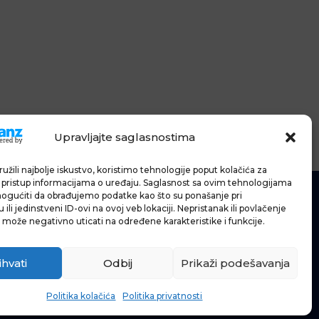
Upravljajte saglasnostima
užili najbolje iskustvo, koristimo tehnologije poput kolačića za
li pristup informacijama o uređaju. Saglasnost sa ovim tehnologijama
gućiti da obrađujemo podatke kao što su ponašanje pri
ili jedinstveni ID-ovi na ovoj veb lokaciji. Nepristanak ili povlačenje
 može negativno uticati na određene karakteristike i funkcije.
IĆE
IJE
ihvati
Odbij
Prikaži podešavanja
Politika kolačića
Politika privatnosti