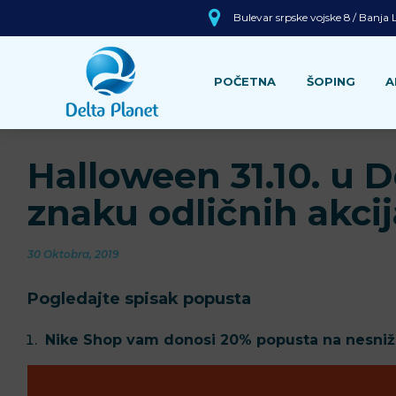
Bulevar srpske vojske 8 / Banja
POČETNA
ŠOPING
A
Halloween 31.10. u D
znaku odličnih akcij
30 Oktobra, 2019
Pogledajte spisak popusta
Nike Shop vam donosi 20% popusta na nesniže