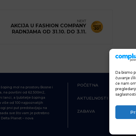
NEXT
AKCIJA U FASHION COMPANY
RADNJAMA OD 31.10. DO 3.11.
Da bismo pr
čuvanje i/i
će nam omo
POČETNA
ŠOPING
i šoping mol na prostoru Bosne i
pregledanju 
, na površini od 62.500m2,
saglasnosti
i lanci, a ljubitelje šopinga
AKTUELNOSTI
HRANA I P
više od 100 najpoznatijih
ogi prvi put predstavljaju na
ZABAVA
INFORMAC
Pr
d sada sve što vam je potrebno
Delta Planet – nova