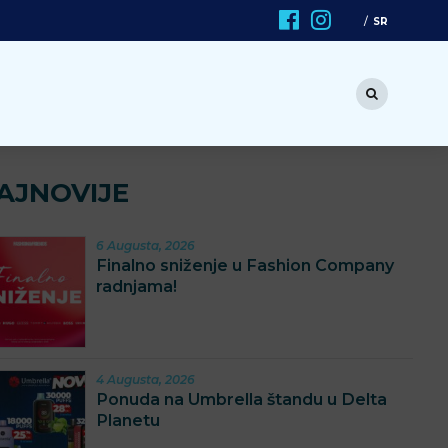
SR
AJNOVIJE
6 Augusta, 2026
Finalno sniženje u Fashion Company
radnjama!
4 Augusta, 2026
Ponuda na Umbrella štandu u Delta
Planetu