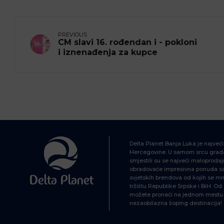
PREVIOUS
CM slavi 16. rođendan i - pokloni
i iznenađenja za kupce
Delta Planet Banja Luka je najveć
Hercegovine. U samom srcu grada
smjestili su se najveći maloprodajn
obradovaće impresivna ponuda sa 
svjetskih brendova od kojih se mn
tržištu Republike Srpske i BiH. O
možete pronaći na jednom mestu. 
nezaobilazna šoping destinacija!