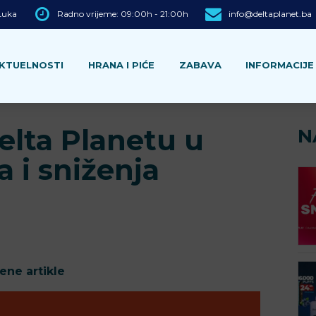
 Luka
Radno vrijeme: 09:00h - 21:00h
info@deltaplanet.ba
KTUELNOSTI
HRANA I PIĆE
ZABAVA
INFORMACIJE
elta Planetu u
N
a i sniženja
ne artikle