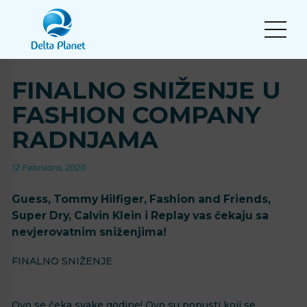
FINALNO SNIŽENJE U
FASHION COMPANY
RADNJAMA
12 Februara, 2020
Guess, Tommy Hilfiger, Fashion and Friends,
Super Dry, Calvin Klein i Replay vas čekaju sa
nevjerovatnim sniženjima!
FINALNO SNIŽENJE
Ovo se čeka svake godine! Ovo su popusti koji se