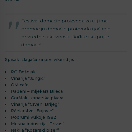
Festival domaćih proizvoda za cilj ima
promociju domaćih proizvoda i jačanje
privrednih aktivnosti. Dođite i kupujte
domaće!
Spisak izlagača za prvi vikend je:
PG Bošnjak
Vinarija “Jungić”
OM cafe
Pađeni – mljekara Bileća
Gorštak- zanatska pivara
Vinarija “Crveni Brijeg”
Pčelarstvo “Bajović”
Podrumi Vukoje 1982
Mesna industrija “Trivas”
Rakija “Kozarski biser”