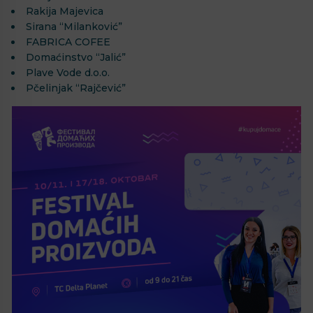
Rakija Majevica
Sirana “Milanković”
FABRICA COFEE
Domaćinstvo “Jalić”
Plave Vode d.o.o.
Pčelinjak “Rajčević”