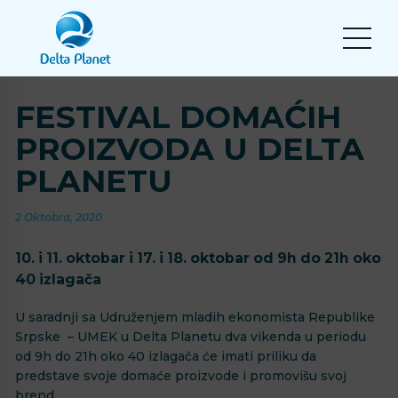
FESTIVAL DOMAĆIH
PROIZVODA U DELTA
PLANETU
2 Oktobra, 2020
10. i 11. oktobar i 17. i 18. oktobar od 9h do 21h oko
40 izlagača
U saradnji sa
Udruženjem mladih ekonomista Republike
Srpske – UMEK
u Delta Planetu
dva vikenda u periodu
od 9h do 21h oko 40 izlagača će imati priliku da
predstave svoje domaće proizvode i promovišu svoj
brend.