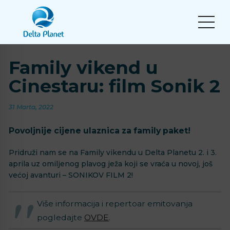
Family vikend u
Cinestaru: film Sonik 2
31 Marta, 2022
Povoljnije cijene ulaznica za family paket!
Pridruži nam se na Family vikendu u Delta Planetu 2. i 3.
aprila uz omiljenog plavog ježa koji se vraća u novoj, još
većoj avanturi – SONIKOV FILM 2!
Više informacija i repertoar emitovanja
pogledajte
OVDE
.