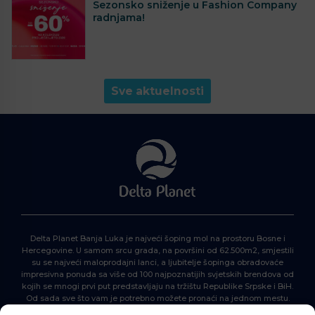
Sezonsko sniženje u Fashion Company
radnjama!
Sve aktuelnosti
Delta Planet Banja Luka je najveći šoping mol na prostoru Bosne i
Hercegovine. U samom srcu grada, na površini od 62.500m2, smjestili
su se najveći maloprodajni lanci, a ljubitelje šopinga obradovaće
impresivna ponuda sa više od 100 najpoznatijih svjetskih brendova od
kojih se mnogi prvi put predstavljaju na tržištu Republike Srpske i BiH.
Od sada sve što vam je potrebno možete pronaći na jednom mestu.
Delta Planet – nova nezaobilazna šoping destinacija!