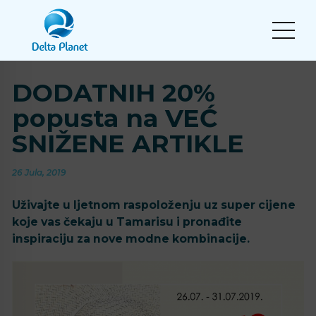
DODATNIH 20%
popusta na VEĆ
SNIŽENE ARTIKLE
26 Jula, 2019
Uživajte u ljetnom raspoloženju uz super cijene
koje vas čekaju u Tamarisu i pronađite
inspiraciju za nove modne kombinacije.