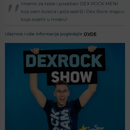
Imamo za tebe i poseban DEX ROCK MENI
koji osim kokica i pića sadrži i Dex Rock majicu
koja svijetli u mraku!
Ulaznice i više informacija pogledajte
OVDE
.