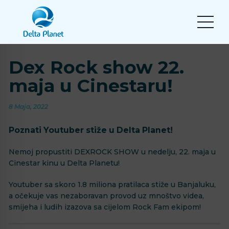
Dex Rock show 22.
maja u Cinestaru!
8 Maja, 2022
Poznati Youtuber stiže u Delta Planet!
Nemoj propustiti DEXROCK SHOW u nedelju, 22. maja u
Cinestar kinu u Delta Planetu!
Youtuber sa skoro 1.8 miliona pratilaca stiže u Banjaluku,
a očekuje vas nezaboravan provod uz mnoštvo videa,
smijeha i ludih izazova sa cijelom Rock Fam ekipom!