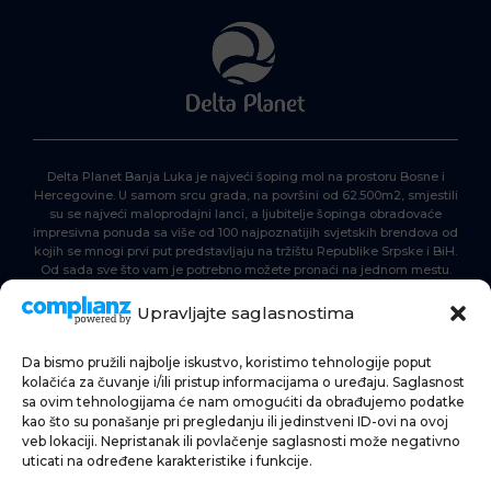
Delta Planet Banja Luka je najveći šoping mol na prostoru Bosne i
Hercegovine. U samom srcu grada, na površini od 62.500m2, smjestili
su se najveći maloprodajni lanci, a ljubitelje šopinga obradovaće
impresivna ponuda sa više od 100 najpoznatijih svjetskih brendova od
kojih se mnogi prvi put predstavljaju na tržištu Republike Srpske i BiH.
Od sada sve što vam je potrebno možete pronaći na jednom mestu.
Delta Planet – nova nezaobilazna šoping destinacija!
Upravljajte saglasnostima
Da bismo pružili najbolje iskustvo, koristimo tehnologije poput
POČETNA
kolačića za čuvanje i/ili pristup informacijama o uređaju. Saglasnost
sa ovim tehnologijama će nam omogućiti da obrađujemo podatke
ŠOPING
kao što su ponašanje pri pregledanju ili jedinstveni ID-ovi na ovoj
veb lokaciji. Nepristanak ili povlačenje saglasnosti može negativno
AKTUELNOSTI
uticati na određene karakteristike i funkcije.
HRANA I PIĆE