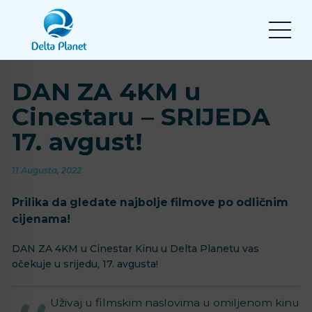
DAN ZA 4KM u
Cinestaru – SRIJEDA
17. avgust!
11 Augusta, 2022
Prilika da gledate najbolje filmove po odličnim
cijenama!
DAN ZA 4KM u Cinestar Kinu u Delta Planetu vas
očekuje u srijedu, 17. avgusta!
Uživaj u filmskim naslovima u omiljenom kinu