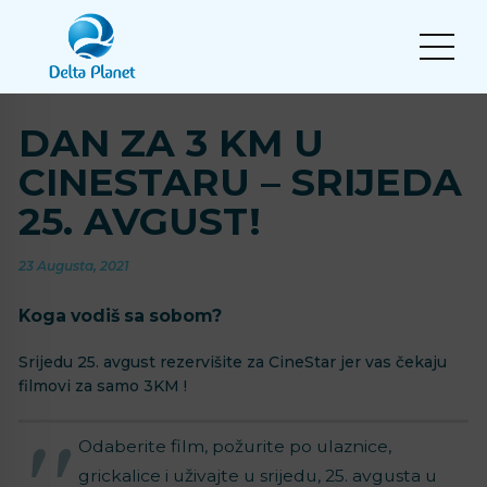
DAN ZA 3 KM U
CINESTARU – SRIJEDA
25. AVGUST!
23 Augusta, 2021
Koga vodiš sa sobom?
Srijedu 25. avgust rezervišite za CineStar jer vas čekaju
filmovi za samo 3KM !⁣
Odaberite film, požurite po ulaznice,
grickalice i uživajte u srijedu, 25. avgusta u