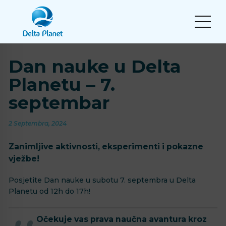
Dan nauke u Delta
Planetu – 7.
septembar
2 Septembra, 2024
Zanimljive aktivnosti, eksperimenti i pokazne
vježbe!
Posjetite Dan nauke u subotu 7. septembra u Delta
Planetu od 12h do 17h!
Očekuje vas prava naučna avantura kroz