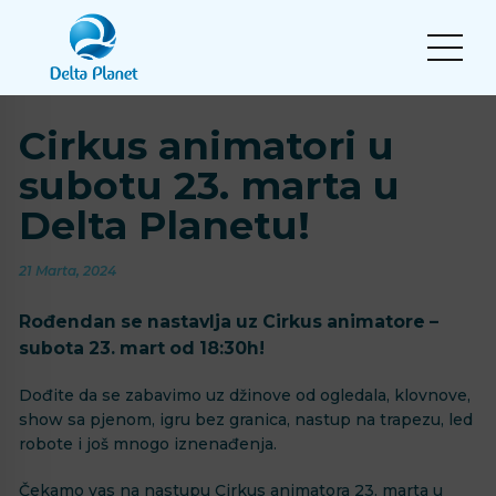
Cirkus animatori u
subotu 23. marta u
Delta Planetu!
21 Marta, 2024
Rođendan se nastavlja uz Cirkus animatore –
subota 23. mart od 18:30h!
Dođite da se zabavimo uz džinove od ogledala, klovnove,
show sa pjenom, igru bez granica, nastup na trapezu, led
robote i još mnogo iznenađenja.
Čekamo vas na nastupu Cirkus animatora 23. marta u