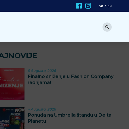
SR
EN
AJNOVIJE
6 Augusta, 2026
Finalno sniženje u Fashion Company
radnjama!
4 Augusta, 2026
Ponuda na Umbrella štandu u Delta
Planetu