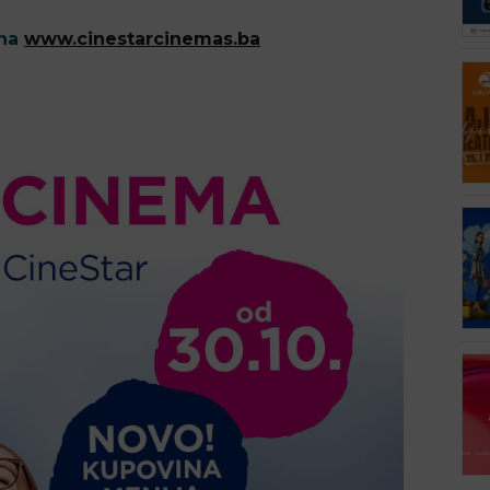
 na
www.cinestarcinemas.ba