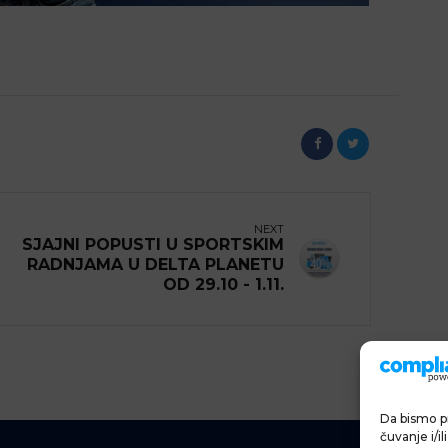
NEXT
SJAJNI POPUSTI U SPORTSKIM
RADNJAMA U DELTA PLANETU
OD 29.10 - 1.11.
Da bismo pr
čuvanje i/i