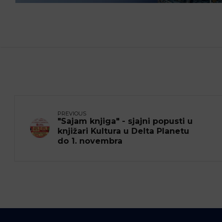
PREVIOUS
"Sajam knjiga" - sjajni popusti u
knjižari Kultura u Delta Planetu
do 1. novembra