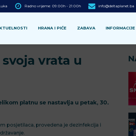
 Luka
Radno vrijeme: 09:00h - 21:00h
info@deltaplanet.ba
KTUELNOSTI
HRANA I PIĆE
ZABAVA
INFORMACIJE
svoja vrata u
N
elikom platnu se nastavlja u petak, 30.
m posjetilaca, provedena je dezinfekcija i
održavanje.