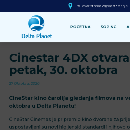
Bulevar srpske vojske 8 / Banja
POČETNA
ŠOPING
A
Cinestar 4DX otvara 
petak, 30. oktobra
27 Oktobra, 2020
CineStar kino čarolija gledanja filmova na v
oktobra u Delta Planetu!
CineStar Cinemas je pripremio kino dvorane za prije
uspostavljeni su novi higijenski standardi i njihovo 