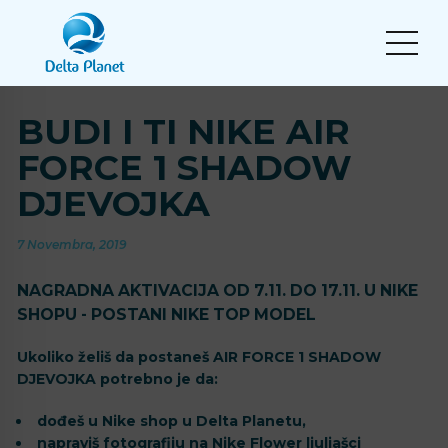
BUDI I TI NIKE AIR
FORCE 1 SHADOW
DJEVOJKA
7 Novembra, 2019
NAGRADNA AKTIVACIJA OD 7.11. DO 17.11. U NIKE
SHOPU - POSTANI NIKE TOP MODEL
Ukoliko želiš da postaneš AIR FORCE 1 SHADOW
DJEVOJKA potrebno je da:
dođeš u Nike shop u Delta Planetu,
napraviš fotografiju na Nike Flower ljuljašci