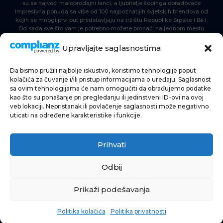
su se najveći maloprodajni lanci, a ljubitelje šopinga obradovaće
impresivna ponuda sa više od 100 najpoznatijih svjetskih brendova od
kojih se mnogi prvi put predstavljaju na tržištu Republike Srpske i BiH.
Od sada sve što vam je potrebno možete pronaći na jednom mestu.
Delta Planet – nova nezaobilazna šoping destinacija!
Upravljajte saglasnostima
Da bismo pružili najbolje iskustvo, koristimo tehnologije poput
POČETNA
kolačića za čuvanje i/ili pristup informacijama o uređaju. Saglasnost
sa ovim tehnologijama će nam omogućiti da obrađujemo podatke
ŠOPING
kao što su ponašanje pri pregledanju ili jedinstveni ID-ovi na ovoj
veb lokaciji. Nepristanak ili povlačenje saglasnosti može negativno
AKTUELNOSTI
uticati na određene karakteristike i funkcije.
HRANA I PIĆE
Prihvati
ZABAVA
INFORMACIJE
Odbij
Prikaži podešavanja
Politika kolačića
Politika privatnosti