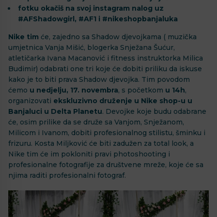
fotku okačiš na svoj instagram nalog uz
#AFShadowgirl, #AF1 i #nikeshopbanjaluka
Nike tim
će, zajedno sa Shadow djevojkama ( muzička
umjetnica Vanja Mišić, blogerka Snježana Šućur,
atletičarka Ivana Macanović i fitness instruktorka Milica
Budimir) odabrati one tri koje će dobiti priliku da iskuse
kako je to biti prava Shadow djevojka. Tim povodom
ćemo
u nedjelju, 17. novembra
, s početkom
u 14h
,
organizovati
ekskluzivno druženje u Nike shop-u u
Banjaluci u Delta Planetu
. Devojke koje budu odabrane
će, osim prilike da se druže sa Vanjom, Snježanom,
Milicom i Ivanom, dobiti profesionalnog stilistu, šminku i
frizuru. Kosta Miljković će biti zadužen za total look, a
Nike tim će im pokloniti pravi photoshooting i
profesionalne fotografije za društvene mreže, koje će sa
njima raditi profesionalni fotograf.