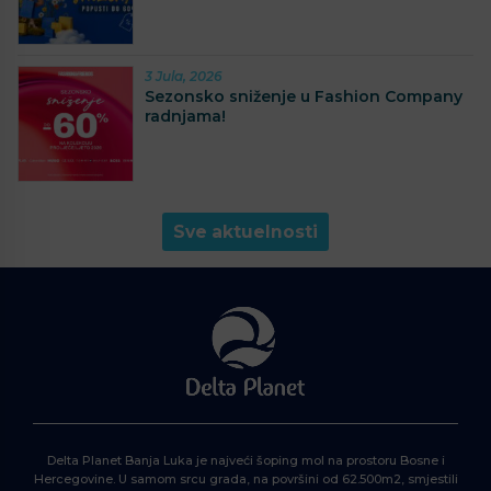
3 Jula, 2026
Sezonsko sniženje u Fashion Company
radnjama!
Sve aktuelnosti
Delta Planet Banja Luka je najveći šoping mol na prostoru Bosne i
Hercegovine. U samom srcu grada, na površini od 62.500m2, smjestili