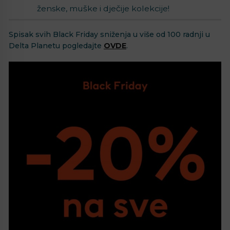
ženske, muške i dječije kolekcije!
Spisak svih Black Friday sniženja u više od 100 radnji u
Delta Planetu pogledajte
OVDE
.