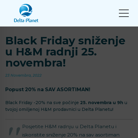
Black Friday sniženje
u H&M radnji 25.
novembra!
23 Novembra, 2022
Popust 20% na SAV ASORTIMAN!
Black Friday -20% na sve počinje
25. novembra u 9h
u
tvojoj omiljenoj H&M prodavnici u Delta Planetu!
Posjetite H&M radnju u Delta Planetu i
iskoristite sniženje 20% na sav asortiman