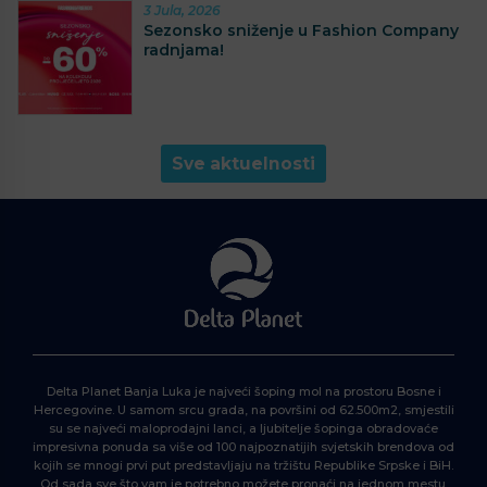
3 Jula, 2026
Sezonsko sniženje u Fashion Company
radnjama!
Sve aktuelnosti
Delta Planet Banja Luka je najveći šoping mol na prostoru Bosne i
Hercegovine. U samom srcu grada, na površini od 62.500m2, smjestili
su se najveći maloprodajni lanci, a ljubitelje šopinga obradovaće
impresivna ponuda sa više od 100 najpoznatijih svjetskih brendova od
kojih se mnogi prvi put predstavljaju na tržištu Republike Srpske i BiH.
Od sada sve što vam je potrebno možete pronaći na jednom mestu.