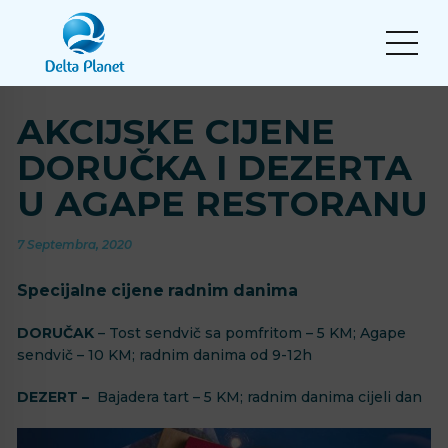
AKCIJSKE CIJENE
DORUČKA I DEZERTA
U AGAPE RESTORANU
7 Septembra, 2020
Specijalne cijene radnim danima
DORUČAK
– Tost sendvič sa pomfritom – 5 KM; Agape
sendvič – 10 KM; radnim danima od 9-12h
DEZERT –
Bajadera tart – 5 KM; radnim danima cijeli dan