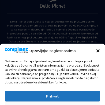
Delta Planet Banja Luka je najveći šoping mol na prostoru Bosne i
Hercegovine. U samom srcu grada, na površini od 62.500m2, smjestili
su se najveći maloprodajni lanci, a ljubitelje šopinga obradovaće
impresivna ponuda sa više od 100 najpoznatijih svjetskih brendova od
kojih se mnogi prvi put predstavljaju na tržištu Republike Srpske i BiH.
Od sada sve što vam je potrebno možete pronaći na jednom mestu.
Delta Planet – nova nezaobilazna šoping destinacija!
Upravljajte saglasnostima
Da bismo pružili najbolje iskustvo, koristimo tehnologije poput
POČETNA
kolačića za čuvanje i/ili pristup informacijama o uređaju. Saglasnost
sa ovim tehnologijama će nam omogućiti da obrađujemo podatke
ŠOPING
kao što su ponašanje pri pregledanju ili jedinstveni ID-ovi na ovoj
veb lokaciji. Nepristanak ili povlačenje saglasnosti može negativno
AKTUELNOSTI
uticati na određene karakteristike i funkcije.
HRANA I PIĆE
Prihvati
ZABAVA
INFORMACIJE