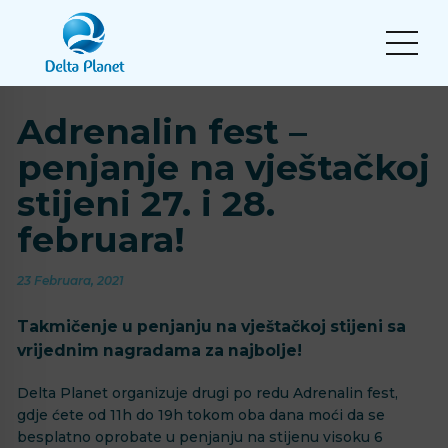
Adrenalin fest –
penjanje na vještačkoj
stijeni 27. i 28.
februara!
23 Februara, 2021
Takmičenje u penjanju na vještačkoj stijeni sa
vrijednim nagradama za najbolje!
Delta Planet organizuje drugi po redu Adrenalin fest,
gdje ćete od 11h do 19h tokom oba dana moći da se
besplatno oprobate u penjanju na stijenu visoku 6