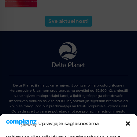
Sve aktuelnosti
Delta Planet Banja Luka je najveći šoping mol na prostoru Bosne i
Hercegovine. U samom srcu grada, na površini od 62.500m2, smjestili
su se najveći maloprodajni lanci, a ljubitelje šopinga obradovaće
impresivna ponuda sa više od 100 najpoznatijih svjetskih brendova od
kojih se mnogi prvi put predstavljaju na tržištu Republike Srpske i BiH.
Od sada sve što vam je potrebno možete pronaći na jednom mestu.
Delta Planet – nova nezaobilazna šoping destinacija!
Upravljajte saglasnostima