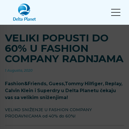
VELIKI POPUSTI DO
60% U FASHION
COMPANY RADNJAMA
1 Augusta, 2020
Fashion&Friends, Guess,Tommy Hilfiger, Replay,
Calvin Klein i Superdry u Delta Planetu čekaju
vas sa velikim sniženjima!
VELIKO SNIŽENJE U FASHION COMPANY
PRODAVNICAMA od 40% do 60%! ️