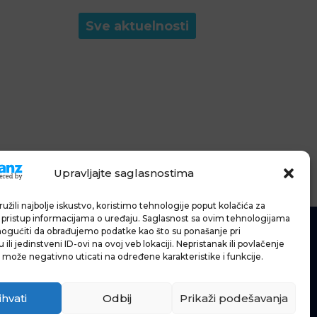
Sve aktuelnosti
Upravljajte saglasnostima
užili najbolje iskustvo, koristimo tehnologije poput kolačića za
li pristup informacijama o uređaju. Saglasnost sa ovim tehnologijama
gućiti da obrađujemo podatke kao što su ponašanje pri
ili jedinstveni ID-ovi na ovoj veb lokaciji. Nepristanak ili povlačenje
 može negativno uticati na određene karakteristike i funkcije.
IĆE
IJE
ihvati
Odbij
Prikaži podešavanja