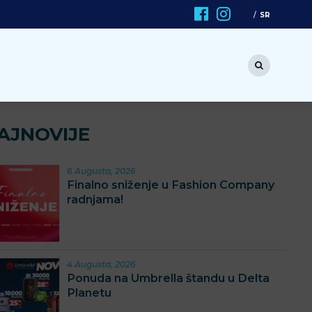
SR
AJNOVIJE
6 Augusta, 2026
Finalno sniženje u Fashion Company
radnjama!
4 Augusta, 2026
Ponuda na Umbrella štandu u Delta
Planetu