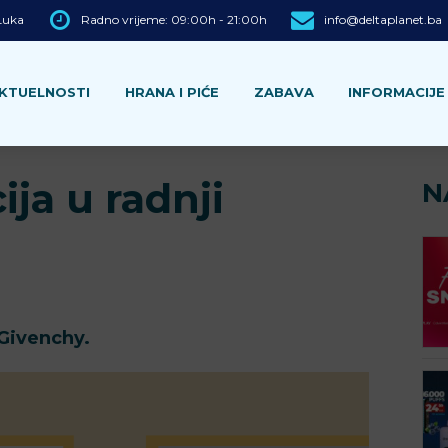
 Luka
Radno vrijeme: 09:00h - 21:00h
info@deltaplanet.ba
KTUELNOSTI
HRANA I PIĆE
ZABAVA
INFORMACIJE
ja u radnji
N
 Givenchy.