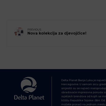
PREVIOUS
Nova kolekcija za djevojčice!
Delta Planet Banja Luka je najveć
Hercegovine. U samom srcu grada
smjestili su se najveći maloprodajn
obradovaće impresivna ponuda sa 
svjetskih brendova od kojih se mn
tržištu Republike Srpske i BiH. O
možete pronaći na jednom mestu. 