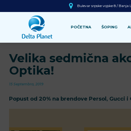
Bulevar srpske vojske 8 / Banja
POČETNA
ŠOPING
A
Velika sedmična akci
Optika!
15 Septembra, 2019
Popust od 20% na brendove Persol, Gucci i