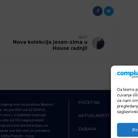
NEXT
Nova kolekcija jesen-zima u
House radnji!
Da bismo pr
čuvanje i/i
će nam omo
POČETNA
ŠOPING
i šoping mol na prostoru Bosne i
pregledanju 
, na površini od 62.500m2,
saglasnosti
i lanci, a ljubitelje šopinga
AKTUELNOSTI
HRANA I P
više od 100 najpoznatijih
ogi prvi put predstavljaju na
ZABAVA
INFORMAC
Pr
d sada sve što vam je potrebno
Delta Planet – nova