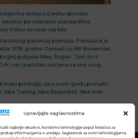
rcegovina dobija još jednu sportsku
g iskustvo po svjetskim standardima.
m tržištu do sada nije bilo.
ortlandskog gradskog područja. Preduzeće je
bija 1978. godine. Osnivači su Bill Bowerman
boginji pobjede Nike. Slogan ¨Just do it¨
0-ih i već je postao zamjena za ime ovog
oji imaju privilegiju da u svom gradu pronađu
 Nike Trening, Nike Basketball, Nike Kids
Upravljajte saglasnostima
užili najbolje iskustvo, koristimo tehnologije poput kolačića za
li pristup informacijama o uređaju. Saglasnost sa ovim tehnologijama