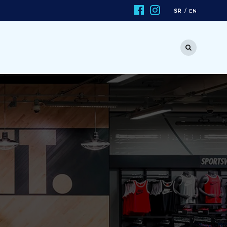
SR
EN