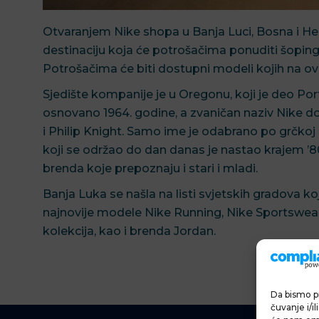
Otvaranjem Nike shopa u Banja Luci, Bosna i He
destinaciju koja će potrošačima ponuditi šopin
Potrošačima će biti dostupni modeli kojih na ovo
Sjedište kompanije je u Oregonu, koji je deo P
osnovano 1964. godine, a zvaničan naziv Nike do
i Philip Knight. Samo ime je odabrano po grčkoj 
koji se održao do dan danas je nastao krajem ’8
brenda koje prepoznaju i stari i mladi.
Banja Luka se našla na listi svjetskih gradova k
najnovije modele Nike Running, Nike Sportswear,
kolekcija, kao i brenda Jordan.
Da bismo pr
čuvanje i/i