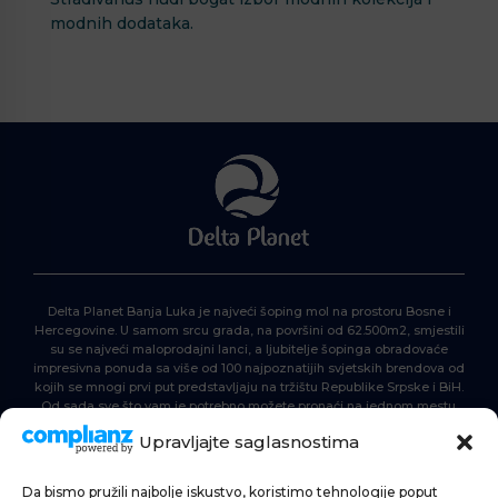
modnih dodataka.
Delta Planet Banja Luka je najveći šoping mol na prostoru Bosne i
Hercegovine. U samom srcu grada, na površini od 62.500m2, smjestili
su se najveći maloprodajni lanci, a ljubitelje šopinga obradovaće
impresivna ponuda sa više od 100 najpoznatijih svjetskih brendova od
kojih se mnogi prvi put predstavljaju na tržištu Republike Srpske i BiH.
Od sada sve što vam je potrebno možete pronaći na jednom mestu.
Delta Planet – nova nezaobilazna šoping destinacija!
Upravljajte saglasnostima
Da bismo pružili najbolje iskustvo, koristimo tehnologije poput