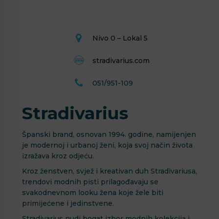
Nivo 0 – Lokal 5
stradivarius.com
051/951-109
Stradivarius
Španski brand, osnovan 1994. godine, namijenjen
je modernoj i urbanoj ženi, koja svoj način života
izražava kroz odjeću.
Kroz ženstven, svjež i kreativan duh Stradivariusa,
trendovi modnih pisti prilagođavaju se
svakodnevnom looku žena koje žele biti
primijećene i jedinstvene.
Stradivarius nudi bogat izbor modnih kolekcija i