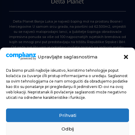
Delta Planet Banja Luka je najveći šoping mol na prostoru Bosne i
Hercegovine. U samom srcu grada, na površini od 62.500m2, smjestili
su se najveći maloprodajni lanci, a ljubitelje šopinga obradovaće
impresivna ponuda sa više od 100 najpoznatijih svjetskih brendova od
kojih se mnogi prvi put predstavljaju na tržištu Republike Srpske i BiH.
Od sada sve što vam je potrebno možete pronaći na jednom mestu.
Delta Planet – nova nezaobilazna šoping destinacija!
Upravljajte saglasnostima
Da bismo pružili najbolje iskustvo, koristimo tehnologije poput
POČETNA
kolačića za čuvanje i/ili pristup informacijama o uređaju. Saglasnost
sa ovim tehnologijama će nam omogućiti da obrađujemo podatke
ŠOPING
kao što su ponašanje pri pregledanju ili jedinstveni ID-ovi na ovoj
veb lokaciji. Nepristanak ili povlačenje saglasnosti može negativno
AKTUELNOSTI
uticati na određene karakteristike i funkcije.
HRANA I PIĆE
Prihvati
ZABAVA
INFORMACIJE
Odbij