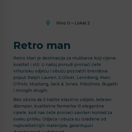
Nivo 0 – Lokal 2
Retro man
Retro Man je destinacija za muškarce koji cijene
kvalitet i stil. U našoj ponudi pronaći ćete
vrhunsku odjeću i obuću poznatih brendova
poput Ralph Lauren, S.Oliver, Lennberg, Marc
O’Polo, Mustang, Jack & Jones, Pikolinos, Bugatti
i mnogih drugih.
Bez obzira da li tražite klasično odijelo, ležeran
džemper, kvalitetne farmerke ili elegantne
cipele, kod nas ćete pronaći savršen komad za
svaku priliku. Odjeća i obuća su izrađene od
najkvalitetnijih materijala, garantujući