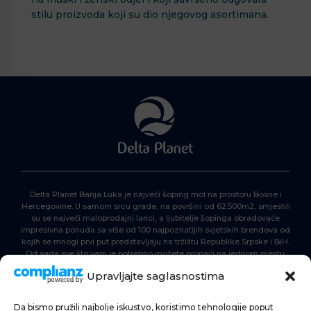
stilu proizvoda koji su dio njegovog asortimana.
Delta Planet Banja Luka je najveći šoping mol na prostoru Bosne i
Hercegovine. U samom srcu grada, na površini od 62.500m2, smjestili
su se najveći maloprodajni lanci, a ljubitelje šopinga obradovaće
impresivna ponuda sa više od 100 najpoznatijih svjetskih brendova od
kojih se mnogi prvi put predstavljaju na tržištu Republike Srpske i BiH.
Od sada sve što vam je potrebno možete pronaći na jednom mestu.
Delta Planet – nova nezaobilazna šoping destinacija!
Upravljajte saglasnostima
Da bismo pružili najbolje iskustvo, koristimo tehnologije poput