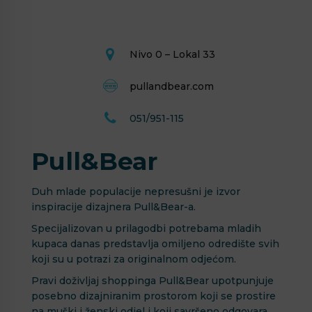
Nivo 0 – Lokal 33
pullandbear.com
051/951-115
Pull&Bear
Duh mlade populacije nepresušni je izvor
inspiracije dizajnera Pull&Bear-a.
Specijalizovan u prilagodbi potrebama mladih
kupaca danas predstavlja omiljeno odredište svih
koji su u potrazi za originalnom odjećom.
Pravi doživljaj shoppinga Pull&Bear upotpunjuje
posebno dizajniranim prostorom koji se prostire
na muški i ženski odjel i koji savršeno odgovara