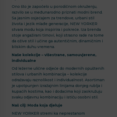
Ono što je započelo u porodičnom okruženju,
razvilo se u međunarodno priznati modni brend.
Sa jasnim osjećajem za trendove, urbani stil
života i jezik mlađe generacije, NEW YORKER
stvara modu koja inspirira i pokreće. Iza brenda
stoje angažirani timovi, koji strasno rade na tome
da ožive stil i učine ga autentičnim, dinamičnim i
bliskim duhu vremena.
Naše kolekcije – višestrane, samouvjerene,
individualne
Od ležerne ulične odjeće do modernih opuštenih
stilova i urbanih kombinacija – kolekcije
odražavaju raznolikost i individualnost. Asortiman
je upotpunjen izražajnim linijama donjeg rublja i
kupaćih kostima, kao i dodacima koji zaokružuju
svaku odjevnu kombinaciju i ističu osobni stil.
Naš cilj: Moda koja djeluje
NEW YORKER stremi ka neprestanom