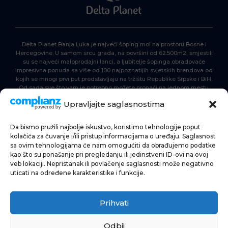
Delta Planet Banja Luka je najveći šoping mol na prostoru Bosne i
Hercegovine. U samom srcu grada, na površini od 62.500m2, smjestili
su se najveći maloprodajni lanci, a ljubitelje šopinga obradovaće
impresivna ponuda sa više od 100 najpoznatijih svjetskih brendova od
kojih se mnogi prvi put predstavljaju na tržištu Republike Srpske i BiH.
Od sada sve što vam je potrebno možete pronaći na jednom mestu.
Delta Planet – nova nezaobilazna šoping destinacija!
Upravljajte saglasnostima
Da bismo pružili najbolje iskustvo, koristimo tehnologije poput
POČETNA
kolačića za čuvanje i/ili pristup informacijama o uređaju. Saglasnost
sa ovim tehnologijama će nam omogućiti da obrađujemo podatke
ŠOPING
kao što su ponašanje pri pregledanju ili jedinstveni ID-ovi na ovoj
veb lokaciji. Nepristanak ili povlačenje saglasnosti može negativno
AKTUELNOSTI
uticati na određene karakteristike i funkcije.
HRANA I PIĆE
Prihvati
ZABAVA
INFORMACIJE
Odbij