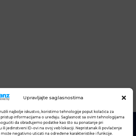
Upravljajte saglasnostima
užili najbolje iskustvo, koristimo tehnologije poput kolačića za
li pristup informacijama o uređaju. Saglasnost sa ovim tehnologijama
gućiti da obrađujemo podatke kao što su ponašanje pri
ili jedinstveni ID-ovi na ovoj veb lokaciji. Nepristanak ili povlačenje
 može negativno uticati na određene karakteristike i funkcije.