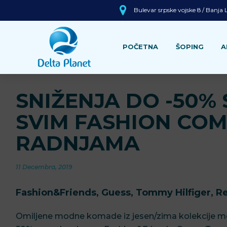
Bulevar srpske vojske 8 / Banja
POČETNA
ŠOPING
A
SNIŽENJA DO -50%
SVIM FASHION CO
RADNJAMA
11 Decembra, 2019
Fashion&Friends, Guess, Tommy Hilfiger, Rep
Omiljene modne komade iz jesen/zima kolekcije m