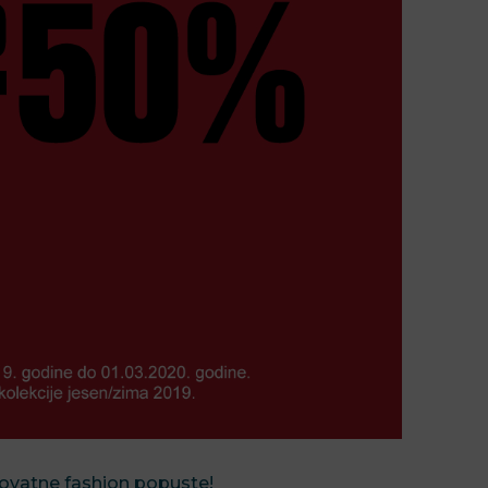
erovatne fashion popuste!