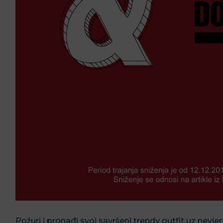
Požuri i pronađi svoj savršeni trendy outfit uz nevj