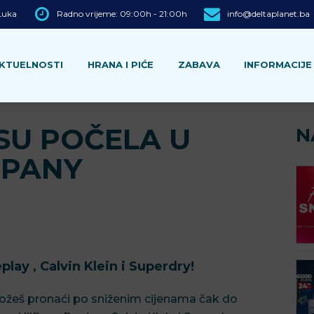
 Luka
Radno vrijeme: 09:00h - 21:00h
info@deltaplanet.ba
KTUELNOSTI
HRANA I PIĆE
ZABAVA
INFORMACIJE
 SU POČELA U
N
MPANY
lay , Calvin Klein i Superdry!
ožeš pronaći po sniženim cijenama čak do