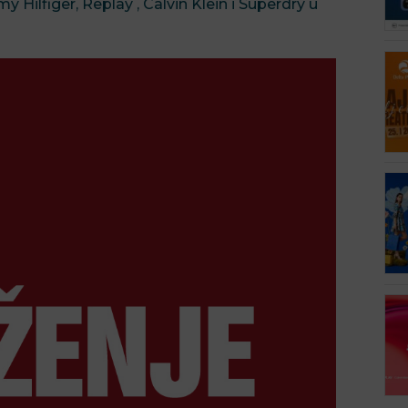
ilfiger, Replay , Calvin Klein i Superdry u