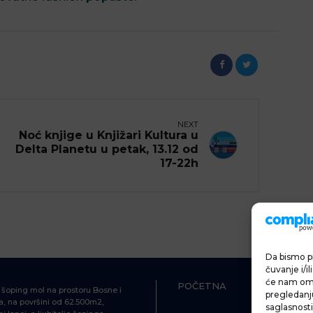
NEXT
Noć knjige u Knjižari Kultura u
Delta Planetu u petak, 13.12 od
17-22h
Da bismo pr
čuvanje i/i
će nam omo
POČETNA
ŠOPING
i šoping mol na prostoru Bosne i
pregledanju 
, na površini od 62.500m2,
saglasnosti