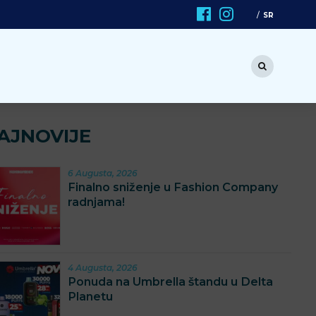
SR
AJNOVIJE
6 Augusta, 2026
Finalno sniženje u Fashion Company
radnjama!
4 Augusta, 2026
Ponuda na Umbrella štandu u Delta
Planetu