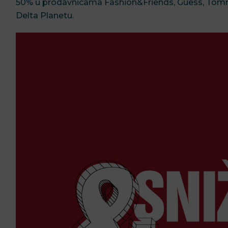
50% u prodavnicama Fashion&Friends, Guess, Tommy H
Delta Planetu.