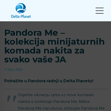
Pandora Me –
kolekcija minijaturnih
komada nakita za
svako vaše JA
11 Jula, 2020
Potražite u Pandora radnji u Delta Planetu!
Osjetite vibraciju ljeta uz nove komade
nakita iz kolekcije Pandora Me. Nižite
Pandora Me narukvice, stilizujte Pandora Me