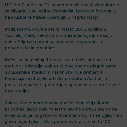
U Delta Planetu od 10. novembra biće postavljen korner
za slikanje, a svi koji se fotografišu i postave fotografiju
na društvene mreže učestvuju u nagradnoj igri.
Podsjećamo, Movember je nastao 2003. godine u
Australiji među nekolicinom prijatelja koja je na šaljiv
način željela da prenese vrlo ozbiljnu poruku – o
preventivi raka prostate.
Počeli su da puštaju brkove i za to tražili donacije od
rodbine i prijatelja. Pokret je prve godine okupio samo
30 učesnika, međutim nakon što ih je primjetila
Fondacija za oboljele od raka prostate u Australiji i
postala im partner, pokret je naglo porastao i proširio se
na cio svijet.
Tako je Movember postao godišnji događaj u kome
pripadnici jačeg pola na razne načine skreću pažnje na
svoje zdravlje, pogotovo o stvarima o kojima se uglavnom
govori ispod glasa. Ovaj pokret svrstan je među 100