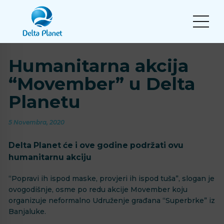
Humanitarna akcija
“Movember” u Delta
Planetu
5 Novembra, 2020
Delta Planet će i ove godine podržati ovu
humanitarnu akciju
“Popravi ih ispod maske, provjeri ih ispod tuša”, slogan je
ovogodišnje, osme po redu akcije Movember koju
organizuje neformalno Udruženje građana “Superbrke” iz
Banjaluke.