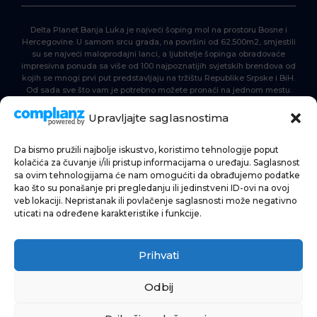
Delta Planet Banja Luka je najveći šoping mol na prostoru Bosne i
Hercegovine. U samom srcu grada, na površini od 62.500m2, smjestili
su se najveći maloprodajni lanci, a ljubitelje šopinga obradovaće
impresivna ponuda sa više od 100 najpoznatijih svjetskih brendova od
kojih se mnogi prvi put predstavljaju na tržištu Republike Srpske i BiH.
Od sada sve što vam je potrebno možete pronaći na jednom mestu.
Delta Planet – nova nezaobilazna šoping destinacija!
Upravljajte saglasnostima
Da bismo pružili najbolje iskustvo, koristimo tehnologije poput
POČETNA
kolačića za čuvanje i/ili pristup informacijama o uređaju. Saglasnost
sa ovim tehnologijama će nam omogućiti da obrađujemo podatke
ŠOPING
kao što su ponašanje pri pregledanju ili jedinstveni ID-ovi na ovoj
veb lokaciji. Nepristanak ili povlačenje saglasnosti može negativno
AKTUELNOSTI
uticati na određene karakteristike i funkcije.
HRANA I PIĆE
Prihvati
ZABAVA
INFORMACIJE
Odbij