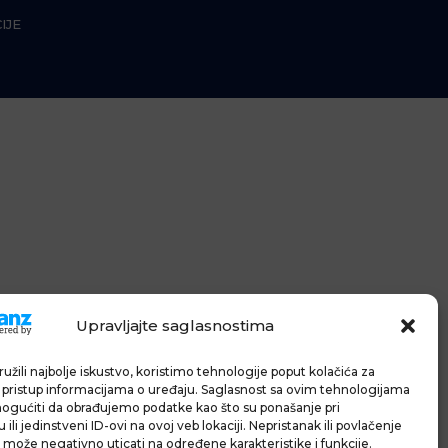
IJE
Upravljajte saglasnostima
užili najbolje iskustvo, koristimo tehnologije poput kolačića za
li pristup informacijama o uređaju. Saglasnost sa ovim tehnologijama
gućiti da obrađujemo podatke kao što su ponašanje pri
ili jedinstveni ID-ovi na ovoj veb lokaciji. Nepristanak ili povlačenje
 može negativno uticati na određene karakteristike i funkcije.