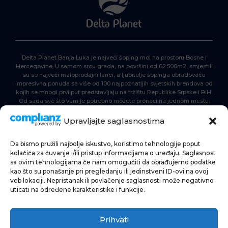
Delta Planet Banja Luka je najveći šoping mol na prostoru Bosne i
Hercegovine. U samom srcu grada, na površini od 62.500m2, smjestili
su se najveći maloprodajni lanci, a ljubitelje šopinga obradovaće
impresivna ponuda sa više od 100 najpoznatijih svjetskih brendova od
kojih se mnogi prvi put predstavljaju na tržištu Republike Srpske i BiH.
Od sada sve što vam je potrebno možete pronaći na jednom mestu.
Delta Planet – nova nezaobilazna šoping destinacija!
Upravljajte saglasnostima
Da bismo pružili najbolje iskustvo, koristimo tehnologije poput
POČETNA
kolačića za čuvanje i/ili pristup informacijama o uređaju. Saglasnost
sa ovim tehnologijama će nam omogućiti da obrađujemo podatke
ŠOPING
kao što su ponašanje pri pregledanju ili jedinstveni ID-ovi na ovoj
veb lokaciji. Nepristanak ili povlačenje saglasnosti može negativno
AKTUELNOSTI
uticati na određene karakteristike i funkcije.
HRANA I PIĆE
Prihvati
ZABAVA