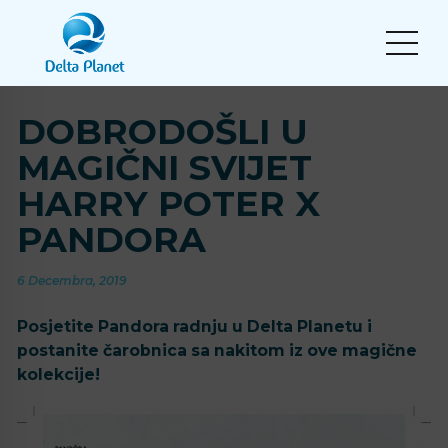
DOBRODOŠLI U
MAGIČNI SVIJET
HARRY POTER X
PANDORA
6 Decembra, 2019
Posjetite Pandora radnju u Delta Planetu i
postanite čarobnica sa nakitom iz ove magične
kolekcije!