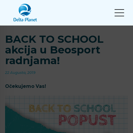
BACK TO SCHOOL
akcija u Beosport
radnjama!
22 Augusta, 2019
Očekujemo Vas!