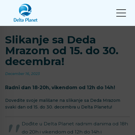
Slikanje sa Deda
Mrazom od 15. do 30.
decembra!
December 16, 2023
Radni dan 18-20h, vikendom od 12h do 14h!
Dovedite svoje mališane na slikanje sa Deda Mrazom
svaki dan od 15. do 30. decembra u Delta Planetu!
Dođite u Delta Planet radnim danima od 18h
do 20h i vikendom od 12h do 14h i