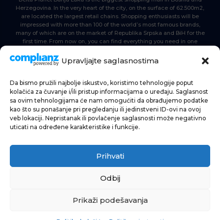
Herzegovina. In the very heart of the city, on the surface of 62.500m2,
are located the largest retail chains. Shopping enthusiasts will be
impressed with more than 100 of the world’s most famous brands,
many of which are on the market of Republika Srpska and BiH for the
first time. From now on, you can find everything you need in one
place. Delta planet- everyone is here, come and join us!
Upravljajte saglasnostima
Da bismo pružili najbolje iskustvo, koristimo tehnologije poput
HOME
kolačića za čuvanje i/ili pristup informacijama o uređaju. Saglasnost
sa ovim tehnologijama će nam omogućiti da obrađujemo podatke
SHOPPING
kao što su ponašanje pri pregledanju ili jedinstveni ID-ovi na ovoj
veb lokaciji. Nepristanak ili povlačenje saglasnosti može negativno
NEWS
uticati na određene karakteristike i funkcije.
FOOD & BEVERAGE
Prihvati
ENTERTAINMENT
INFO
Odbij
Prikaži podešavanja