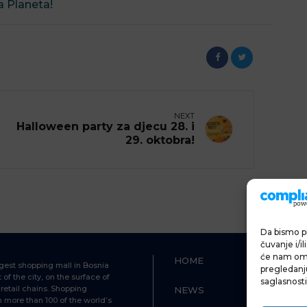
a Planeta!
NEXT
Halloween party za djecu 28. i
29. oktobra!
Da bismo pr
čuvanje i/i
će nam omo
HOME
SHOPPIN
ggest shopping mall in Bosnia
pregledanju 
of the city, on the surface of
saglasnosti
retail chains. Shopping
NEWS
FOOD &
h more than 100 of the world’s
BEVERAG