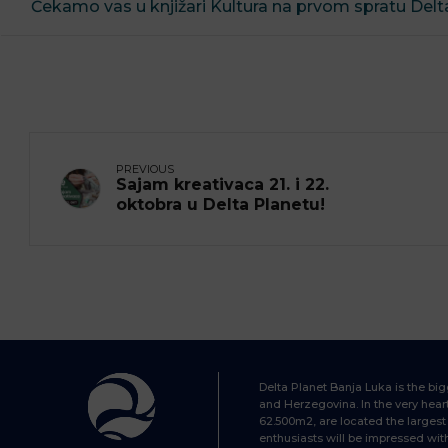
Čekamo vas u knjižari Kultura na prvom spratu Delt
PREVIOUS
Sajam kreativaca 21. i 22.
oktobra u Delta Planetu!
Delta Planet Banja Luka is the bi
and Herzegovina. In the very heart 
62.500m2, are located the largest 
enthusiasts will be impressed wit