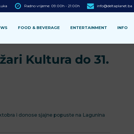
 Luka
Radno vrijeme: 09:00h - 21:00h
info@deltaplanet.ba
EWS
FOOD & BEVERAGE
ENTERTAINMENT
INFO
žari Kultura do 31.
 oktobra i donose sjajne popuste na Lagunina