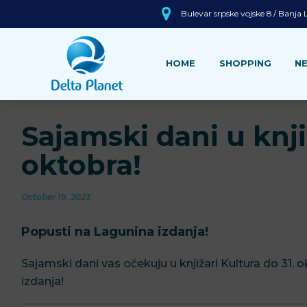
Bulevar srpske vojske 8 / Banja
HOME
SHOPPING
N
Sajamski dani u knji
oktobra!
October 19, 2023
Popusti na Lagunina izdanja!
Sajamski dani vas očekuju u knjižari Kultura do 31.
izdanja!