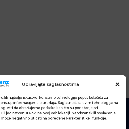
Upravljajte saglasnostima
užili najbolje iskustvo, koristimo tehnologije poput kolačića za
li pristup informacijama o uređaju. Saglasnost sa ovim tehnologijama
gućiti da obrađujemo podatke kao što su ponašanje pri
G
ili jedinstveni ID-ovi na ovoj veb lokaciji. Nepristanak ili povlačenje
 može negativno uticati na određene karakteristike i funkcije.
E