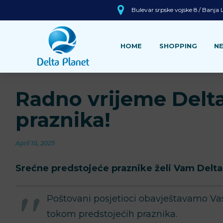
Bulevar srpske vojske 8 / Banja
HOME
SHOPPING
N
Radno vrijeme Delt
praznika!
April 10, 2025
Srećne predstojeće praznike želi Vam Delta
Poštovani posjetioci obavještavamo V
tokom predstojećih praznika.