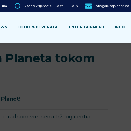
 Luka
Radno vrijeme: 09:00h - 21:00h
info@deltaplanet.ba
EWS
FOOD & BEVERAGE
ENTERTAINMENT
INFO
a Planeta tokom
 Planet!
as o radnom vremenu tržnog centra