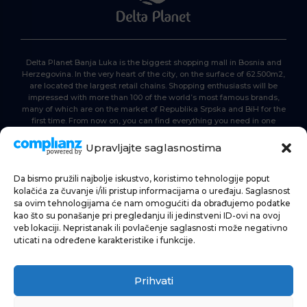
Delta Planet Banja Luka is the biggest shopping mall in Bosnia and
Herzegovina. In the very heart of the city, on the surface of 62.500m2,
are located the largest retail chains. Shopping enthusiasts will be
impressed with more than 100 of the world’s most famous brands,
many of which are on the market of Republika Srpska and BiH for the
first time. From now on, you can find everything you need in one
place. Delta planet- everyone is here, come and join us!
Upravljajte saglasnostima
Da bismo pružili najbolje iskustvo, koristimo tehnologije poput
HOME
kolačića za čuvanje i/ili pristup informacijama o uređaju. Saglasnost
sa ovim tehnologijama će nam omogućiti da obrađujemo podatke
SHOPPING
kao što su ponašanje pri pregledanju ili jedinstveni ID-ovi na ovoj
veb lokaciji. Nepristanak ili povlačenje saglasnosti može negativno
NEWS
uticati na određene karakteristike i funkcije.
FOOD & BEVERAGE
Prihvati
ENTERTAINMENT
INFO