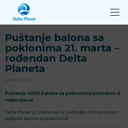
Puštanje balona sa
poklonima 21. marta –
rođendan Delta
Planeta
March 17, 2025
Puštanje 4000 balona sa poklonima povodom 6.
rođendana!
Delta Planet 21. marta slavi 6. rođendan i tim povodom
puštamo balone sa poklonima!