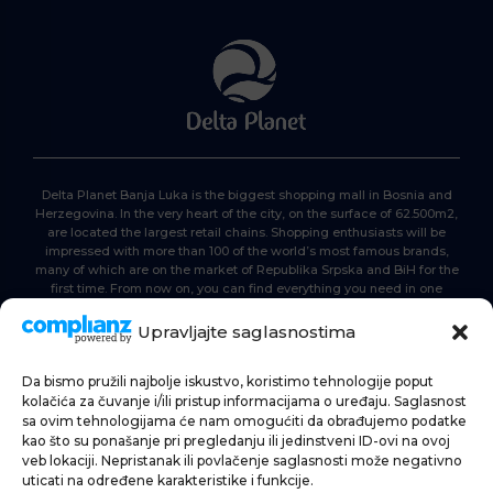
Delta Planet Banja Luka is the biggest shopping mall in Bosnia and
Herzegovina. In the very heart of the city, on the surface of 62.500m2,
are located the largest retail chains. Shopping enthusiasts will be
impressed with more than 100 of the world’s most famous brands,
many of which are on the market of Republika Srpska and BiH for the
first time. From now on, you can find everything you need in one
place. Delta planet- everyone is here, come and join us!
Upravljajte saglasnostima
Da bismo pružili najbolje iskustvo, koristimo tehnologije poput
HOME
kolačića za čuvanje i/ili pristup informacijama o uređaju. Saglasnost
sa ovim tehnologijama će nam omogućiti da obrađujemo podatke
SHOPPING
kao što su ponašanje pri pregledanju ili jedinstveni ID-ovi na ovoj
veb lokaciji. Nepristanak ili povlačenje saglasnosti može negativno
NEWS
uticati na određene karakteristike i funkcije.