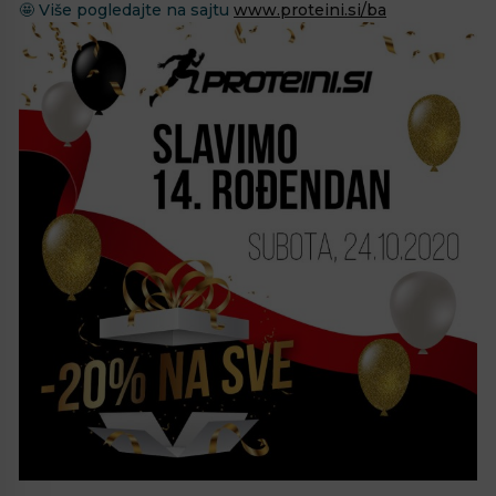
🤩
Više pogledajte na sajtu
www.proteini.si/ba