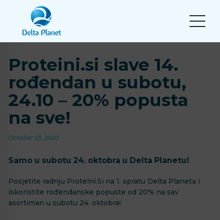
Proteini.si slave 14.
rođendan u subotu,
24.10 – 20% popusta
na sve!
October 23, 2020
Samo u subotu 24. oktobra u Delta Planetu!
Posjetite radnju Proteini.Si na 1. spratu Delta Planeta i
iskoristite rođendanske popuste od 20% na sav
asortiman u subotu 24. oktobra!