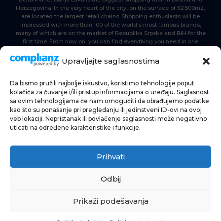
Herzegovina. In the very heart of the city, on the surface of 62.500m2,
are located the largest retail chains. Shopping enthusiasts will be
impressed with more than 100 of the world’s most famous brands,
many of which are on the market of Republika Srpska and BiH for the
first time. From now on, you can find everything you need in one
place. Delta planet- everyone is here, come and join us!
Upravljajte saglasnostima
Da bismo pružili najbolje iskustvo, koristimo tehnologije poput
HOME
kolačića za čuvanje i/ili pristup informacijama o uređaju. Saglasnost
sa ovim tehnologijama će nam omogućiti da obrađujemo podatke
SHOPPING
kao što su ponašanje pri pregledanju ili jedinstveni ID-ovi na ovoj
veb lokaciji. Nepristanak ili povlačenje saglasnosti može negativno
NEWS
uticati na određene karakteristike i funkcije.
FOOD & BEVERAGE
Prihvati
ENTERTAINMENT
INFO
Odbij
Prikaži podešavanja