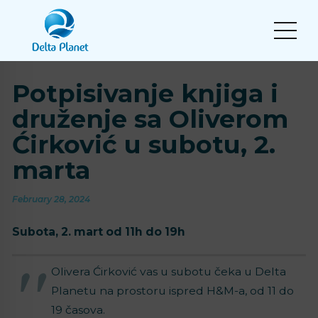
Potpisivanje knjiga i
druženje sa Oliverom
Ćirković u subotu, 2.
marta
February 28, 2024
Subota, 2. mart od 11h do 19h
Olivera Ćirković vas u subotu čeka u Delta
Planetu na prostoru ispred H&M-a, od 11 do
19 časova.