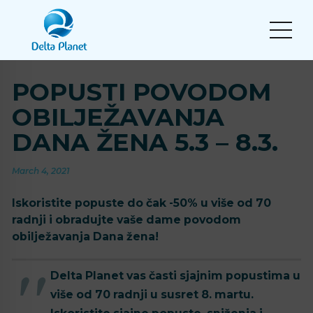
POPUSTI POVODOM
OBILJEŽAVANJA
DANA ŽENA 5.3 – 8.3.
March 4, 2021
Iskoristite popuste do čak -50% u više od 70
radnji i obradujte vaše dame povodom
obilježavanja Dana žena!
Delta Planet vas časti sjajnim popustima u
više od 70 radnji u susret 8. martu.