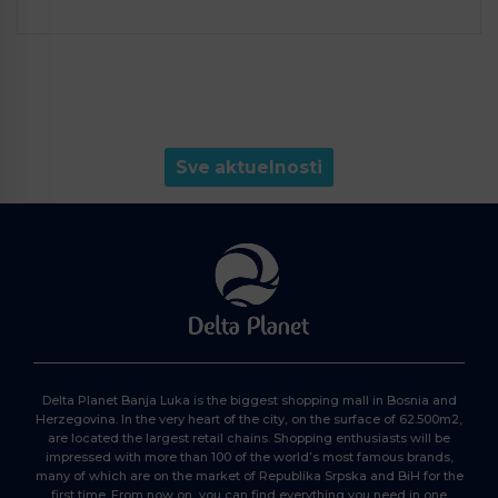
Sve aktuelnosti
Delta Planet Banja Luka is the biggest shopping mall in Bosnia and
Herzegovina. In the very heart of the city, on the surface of 62.500m2,
are located the largest retail chains. Shopping enthusiasts will be
impressed with more than 100 of the world’s most famous brands,
many of which are on the market of Republika Srpska and BiH for the
first time. From now on, you can find everything you need in one