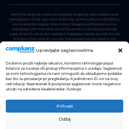
Delta Planet Banja Luka is the biggest shopping mall in Bosnia and
Herzegovina. In the very heart of the city, on the surface of 62.500m2,
are located the largest retail chains. Shopping enthusiasts will be
impressed with more than 100 of the world’s most famous brands,
many of which are on the market of Republika Srpska and BiH for the
first time. From now on, you can find everything you need in one
place. Delta planet- everyone is here, come and join us!
Upravljajte saglasnostima
Da bismo pružili najbolje iskustvo, koristimo tehnologije poput
HOME
kolačića za čuvanje i/ili pristup informacijama o uređaju. Saglasnost
sa ovim tehnologijama će nam omogućiti da obrađujemo podatke
SHOPPING
kao što su ponašanje pri pregledanju ili jedinstveni ID-ovi na ovoj
veb lokaciji. Nepristanak ili povlačenje saglasnosti može negativno
NEWS
uticati na određene karakteristike i funkcije.
FOOD & BEVERAGE
Prihvati
ENTERTAINMENT
INFO
Odbij