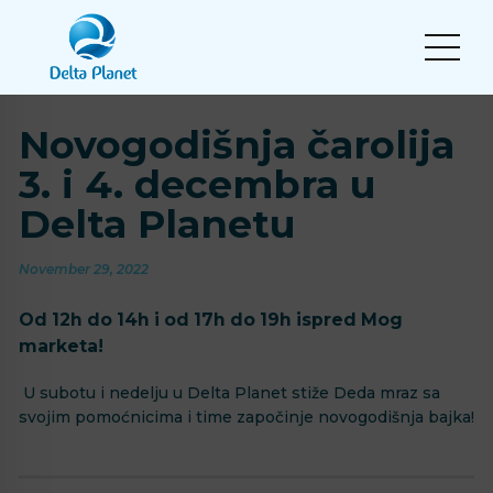
Novogodišnja čarolija
3. i 4. decembra u
Delta Planetu
November 29, 2022
Od 12h do 14h i od 17h do 19h ispred Mog
marketa!
⁣⁣ U subotu i nedelju u Delta Planet stiže Deda mraz sa
svojim pomoćnicima i time započinje novogodišnja bajka!